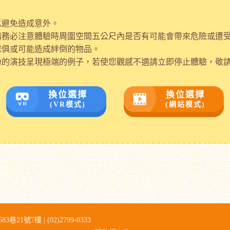
以避免造成意外。
請務必注意體驗時周圍空間五公尺內是否有可能會帶來危險或遭
傢俱或可能造成絆倒的物品。
力的演技呈現極端的例子，若使您觀感不適請立即停止體驗，敬
換位選擇
換位選擇
(VR模式)
(網站模式)
3巷21號7樓 |
(02)2799-0333