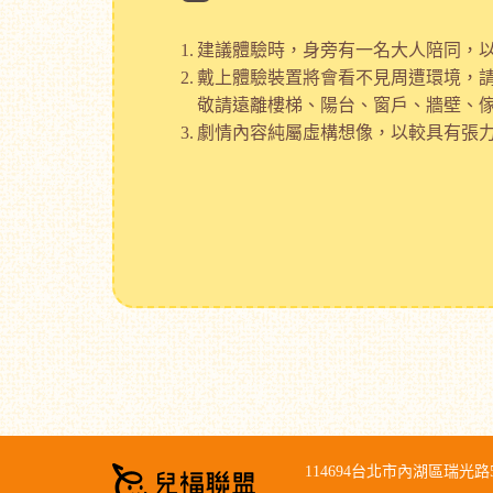
建議體驗時，身旁有一名大人陪同，
戴上體驗裝置將會看不見周遭環境，
敬請遠離樓梯、陽台、窗戶、牆壁、
劇情內容純屬虛構想像，以較具有張
114694台北市內湖區瑞光路58