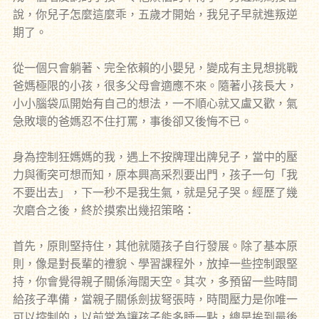
說，你兒子怎麼這麼乖，五歲才開始，我兒子早就進叛逆
期了。
從一個只會躺著、完全依賴的小嬰兒，變成有主見想挑戰
爸媽極限的小孩，很多父母會適應不來。隨著小孩長大，
小小腦袋瓜開始有自己的想法，一不順心就又盧又歡，氣
急敗壞的爸媽忍不住打罵，事後卻又後悔不已。
身為控制狂媽媽的我，遇上不按牌理出牌兒子，當中的壓
力與衝突可想而知，原本興高采烈要出門，孩子一句「我
不要出去」，下一秒不是我生氣，就是兒子哭。經歷了幾
次磨合之後，終於摸索出幾招策略：
首先，原則堅持住，其他就隨孩子自行發展。除了基本原
則，像是對長輩的禮貌、學習課程外，放掉一些控制跟堅
持，你會覺得親子關係海闊天空。其次，多預留一些時間
給孩子準備，當親子關係劍拔弩張時，時間壓力是你唯一
可以控制的，以前常為讓孩子能多睡一點，總是挨到最後