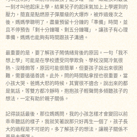
一刻才叫他起床上學，結果兒子的起床氣加上上學遲到的
壓力，簡直是點燃原子彈層級的大爆炸，被炸過幾次之
後，媽媽學聰明了，盡量預留十分鐘的「準備」時間，並
且不停預告「剩十分鐘囉、剩五分鐘囉」，讓孩子有心理
準備，媽媽也能夠有時間跟孩子溝通。
最重要的是，要了解孩子鬧情緒背後的原因。一句「我不
想上學」可能是在學校遭受同學欺負、學校沒開冷氣很
熱、沒睡飽等，原因可能很簡單，但要孩子說出來很困
難，需要循循善誘。此外，問的時間點拿捏也很重要，當
小孩大哭、爸媽大怒的時候，其實很不適合，說出來的都
是氣話，等雙方都冷靜時，抱抱孩子輕聲問多傾聽孩子的
想法，一定有助於親子關係。
記得談話最後，那位媽媽問，我的小孩怎樣才會變回以前
乖乖聽話的樣子，我就笑著說那只好再生一個了，孩子長
大的過程是不可逆的，多了解孩子的想法，讓親子關係不
再是未爆彈。